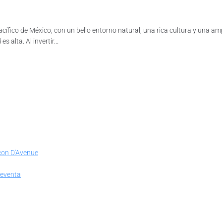
Pacífico de México, con un bello entorno natural, una rica cultura y una 
 alta. Al invertir...
con D'Avenue
preventa